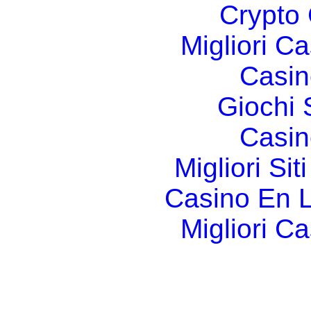
Crypto 
Migliori 
Casin
Giochi
Casin
Migliori Si
Casino En L
Migliori 