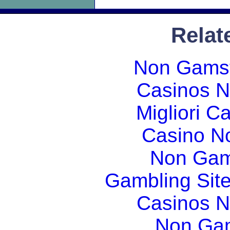
Relat
Non Gams
Casinos 
Migliori 
Casino N
Non Gam
Gambling Sit
Casinos 
Non Ga