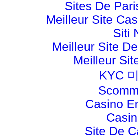
Sites De Pari
Meilleur Site Ca
Siti
Meilleur Site D
Meilleur Sit
KYC 
Scomme
Casino E
Casin
Site De C