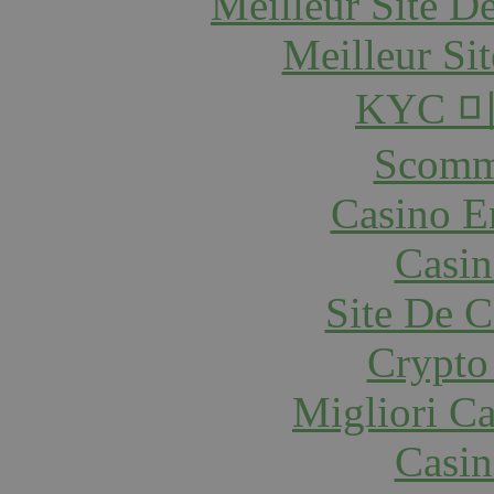
Meilleur Site D
Meilleur Sit
KYC 
Scomm
Casino E
Casin
Site De C
Crypto
Migliori 
Casin